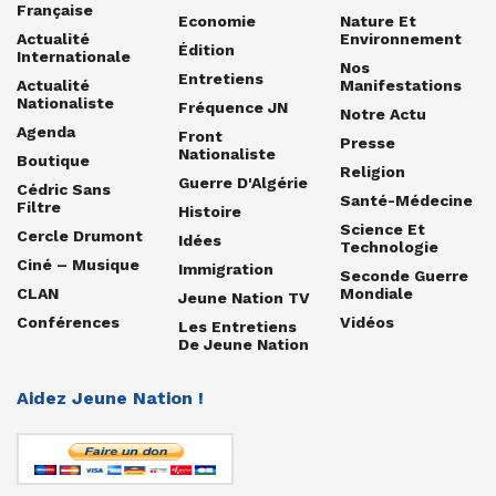
Française
Economie
Nature Et
Actualité
Environnement
Édition
Internationale
Nos
Entretiens
Actualité
Manifestations
Nationaliste
Fréquence JN
Notre Actu
Agenda
Front
Presse
Nationaliste
Boutique
Religion
Guerre D'Algérie
Cédric Sans
Santé-Médecine
Filtre
Histoire
Science Et
Cercle Drumont
Idées
Technologie
Ciné – Musique
Immigration
Seconde Guerre
CLAN
Mondiale
Jeune Nation TV
Conférences
Vidéos
Les Entretiens
De Jeune Nation
Aidez Jeune Nation !