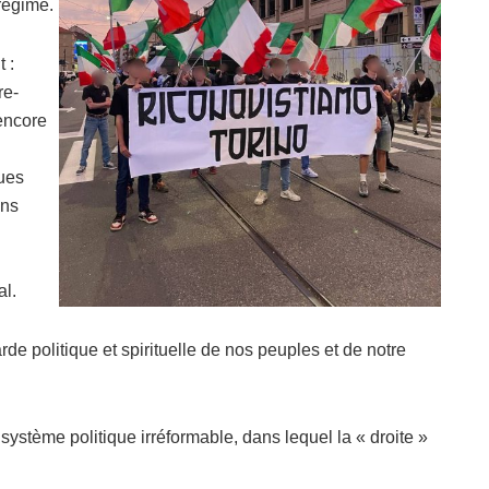
 régime.
 :
re-
 encore
ques
ons
al.
rde politique et spirituelle de nos peuples et de notre
ystème politique irréformable, dans lequel la « droite »