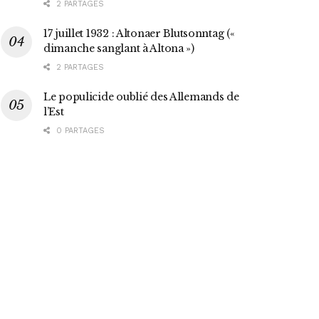
2 PARTAGES
17 juillet 1932 : Altonaer Blutsonntag («
dimanche sanglant à Altona »)
2 PARTAGES
Le populicide oublié des Allemands de
l’Est
0 PARTAGES