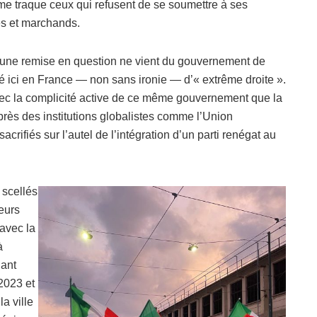
me traque ceux qui refusent de se soumettre à ses
s et marchands.
cune remise en question ne vient du gouvernement de
fié ici en France — non sans ironie — d’« extrême droite ».
vec la complicité active de ce même gouvernement que la
uprès des institutions globalistes comme l’Union
crifiés sur l’autel de l’intégration d’un parti renégat au
 scellés
ieurs
 avec la
à
nant
2023 et
a ville