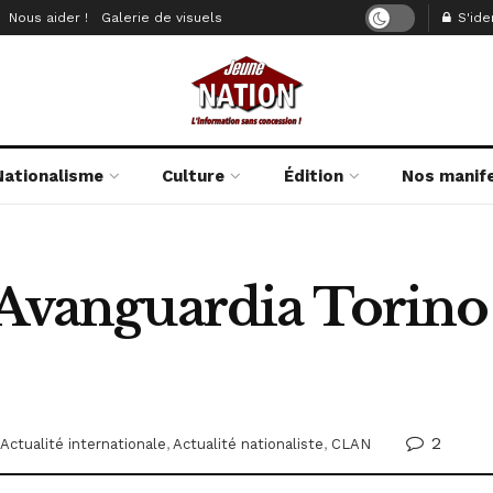
Nous aider !
Galerie de visuels
S'iden
Nationalisme
Culture
Édition
Nos manif
 Avanguardia Torino
2
Actualité internationale
,
Actualité nationaliste
,
CLAN