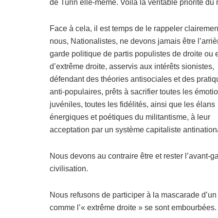
de Turin elle-même. Voilà la véritable priorité du
Face à cela, il est temps de le rappeler clairement
nous, Nationalistes, ne devons jamais être l’arriè
garde politique de partis populistes de droite ou
d’extrême droite, asservis aux intérêts sionistes,
défendant des théories antisociales et des prati
anti-populaires, prêts à sacrifier toutes les émoti
juvéniles, toutes les fidélités, ainsi que les élans
énergiques et poétiques du militantisme, à leur
acceptation par un système capitaliste antination
Nous devons au contraire être et rester l’avant-ga
civilisation.
Nous refusons de participer à la mascarade d’un s
comme l’« extrême droite » se sont embourbées.