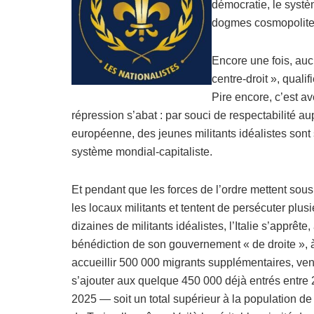
démocratie, le systè
dogmes cosmopolite
Encore une fois, au
centre-droit », quali
Pire encore, c’est a
répression s’abat : par souci de respectabilité a
européenne, des jeunes militants idéalistes sont sa
système mondial-capitaliste.
Et pendant que les forces de l’ordre mettent sous
les locaux militants et tentent de persécuter plus
dizaines de militants idéalistes, l’Italie s’apprête,
bénédiction de son gouvernement « de droite », 
accueillir 500 000 migrants supplémentaires, ve
s’ajouter aux quelque 450 000 déjà entrés entre 
2025 — soit un total supérieur à la population de l