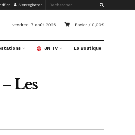
tifier
S'enregistrer
vendredi 7 août 2026
Panier /
0,00
€
estations
JN TV
La Boutique
 – Les