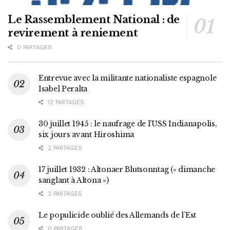
Le Rassemblement National : de
revirement à reniement
0 PARTAGES
Entrevue avec la militante nationaliste espagnole
Isabel Peralta
12 PARTAGES
30 juillet 1945 : le naufrage de l’USS Indianapolis,
six jours avant Hiroshima
2 PARTAGES
17 juillet 1932 : Altonaer Blutsonntag (« dimanche
sanglant à Altona »)
2 PARTAGES
Le populicide oublié des Allemands de l’Est
0 PARTAGES