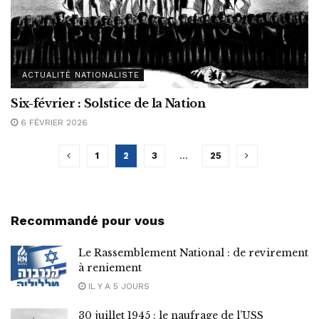
ACTUALITÉ NATIONALISTE
Six-février : Solstice de la Nation
6 FÉVRIER 2026
1
2
3
…
25
Recommandé pour vous
Le Rassemblement National : de revirement
à reniement
IL Y A 5 JOURS
30 juillet 1945 : le naufrage de l’USS