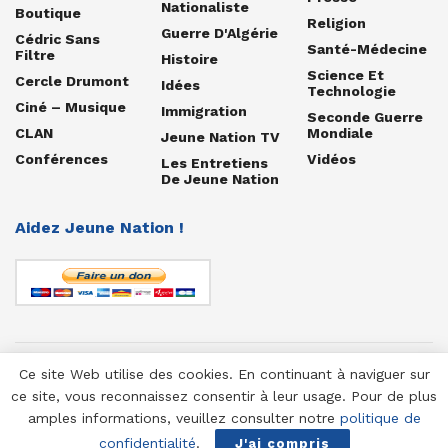
Nationaliste
Boutique
Religion
Guerre D'Algérie
Cédric Sans
Santé-Médecine
Filtre
Histoire
Science Et
Cercle Drumont
Idées
Technologie
Ciné – Musique
Immigration
Seconde Guerre
CLAN
Mondiale
Jeune Nation TV
Conférences
Vidéos
Les Entretiens
De Jeune Nation
Aidez Jeune Nation !
Ce site Web utilise des cookies. En continuant à naviguer sur
© 1958-2025 Jeune Nation
ce site, vous reconnaissez consentir à leur usage. Pour de plus
amples informations, veuillez consulter notre
politique de
confidentialité
.
J'ai compris