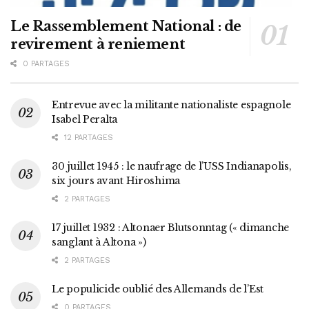
Le Rassemblement National : de
revirement à reniement
0 PARTAGES
Entrevue avec la militante nationaliste espagnole
Isabel Peralta
12 PARTAGES
30 juillet 1945 : le naufrage de l’USS Indianapolis,
six jours avant Hiroshima
2 PARTAGES
17 juillet 1932 : Altonaer Blutsonntag (« dimanche
sanglant à Altona »)
2 PARTAGES
Le populicide oublié des Allemands de l’Est
0 PARTAGES