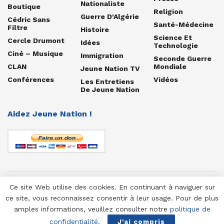
Nationaliste
Boutique
Religion
Guerre D'Algérie
Cédric Sans
Santé-Médecine
Filtre
Histoire
Science Et
Cercle Drumont
Idées
Technologie
Ciné – Musique
Immigration
Seconde Guerre
CLAN
Mondiale
Jeune Nation TV
Conférences
Vidéos
Les Entretiens
De Jeune Nation
Aidez Jeune Nation !
Ce site Web utilise des cookies. En continuant à naviguer sur
© 1958-2025 Jeune Nation
ce site, vous reconnaissez consentir à leur usage. Pour de plus
amples informations, veuillez consulter notre
politique de
confidentialité
.
J'ai compris