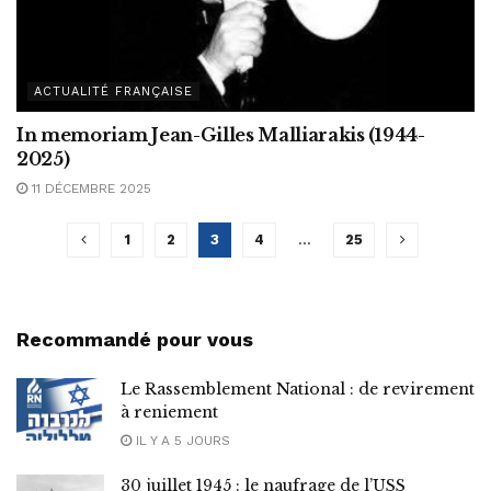
ACTUALITÉ FRANÇAISE
In memoriam Jean-Gilles Malliarakis (1944-
2025)
11 DÉCEMBRE 2025
1
2
3
4
…
25
Recommandé pour vous
Le Rassemblement National : de revirement
à reniement
IL Y A 5 JOURS
30 juillet 1945 : le naufrage de l’USS