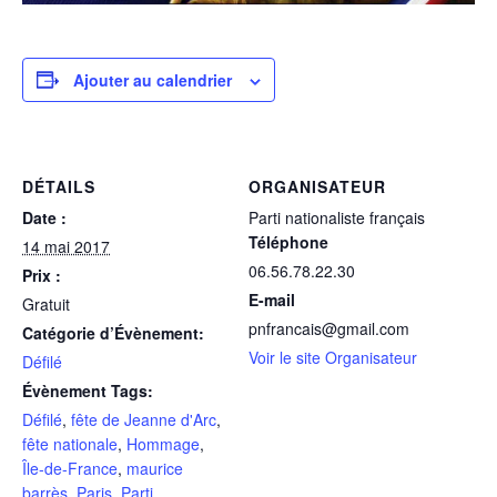
Ajouter au calendrier
DÉTAILS
ORGANISATEUR
Date :
Parti nationaliste français
Téléphone
14 mai 2017
06.56.78.22.30
Prix :
E-mail
Gratuit
pnfrancais@gmail.com
Catégorie d’Évènement:
Voir le site Organisateur
Défilé
Évènement Tags:
Défilé
,
fête de Jeanne d'Arc
,
fête nationale
,
Hommage
,
Île-de-France
,
maurice
barrès
,
Paris
,
Parti