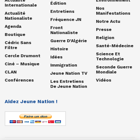
Édition
Internationale
Nos
Entretiens
Actualité
Manifestations
Nationaliste
Fréquence JN
Notre Actu
Agenda
Front
Presse
Nationaliste
Boutique
Religion
Guerre D'Algérie
Cédric Sans
Santé-Médecine
Filtre
Histoire
Science Et
Cercle Drumont
Idées
Technologie
Ciné – Musique
Immigration
Seconde Guerre
CLAN
Mondiale
Jeune Nation TV
Conférences
Vidéos
Les Entretiens
De Jeune Nation
Aidez Jeune Nation !