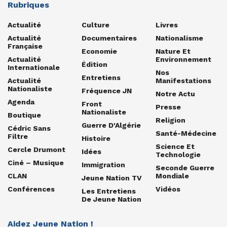
Rubriques
Actualité
Culture
Livres
Actualité
Documentaires
Nationalisme
Française
Economie
Nature Et
Actualité
Environnement
Édition
Internationale
Nos
Entretiens
Actualité
Manifestations
Nationaliste
Fréquence JN
Notre Actu
Agenda
Front
Presse
Nationaliste
Boutique
Religion
Guerre D'Algérie
Cédric Sans
Santé-Médecine
Filtre
Histoire
Science Et
Cercle Drumont
Idées
Technologie
Ciné – Musique
Immigration
Seconde Guerre
CLAN
Mondiale
Jeune Nation TV
Conférences
Vidéos
Les Entretiens
De Jeune Nation
Aidez Jeune Nation !