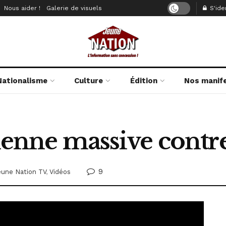
Nous aider !
Galerie de visuels
S'iden
Nationalisme
Culture
Édition
Nos manif
lienne massive contre
9
eune Nation TV
,
Vidéos