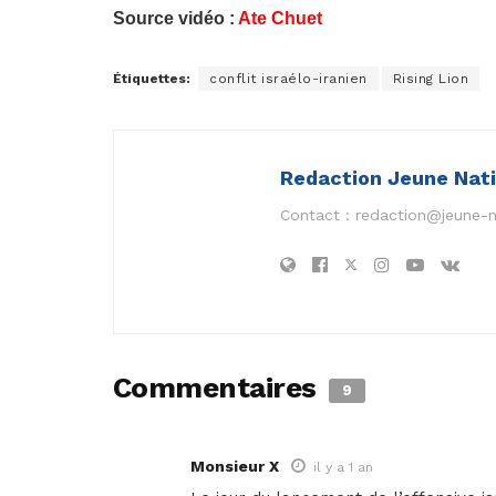
Source vidéo :
Ate Chuet
Étiquettes:
conflit israélo-iranien
Rising Lion
Redaction Jeune Nat
Contact :
redaction@jeune-
Commentaires
9
Monsieur X
il y a 1 an