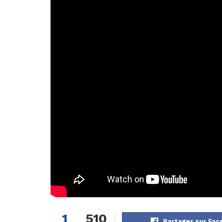
1
510
Partager sur Fa