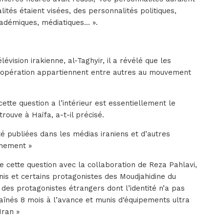
ités étaient visées, des personnalités politiques,
 académiques, médiatiques… ».
évision irakienne, al-Taghyir, il a révélé que les
e opération appartiennent entre autres au mouvement
tte question a l’intérieur est essentiellement le
rouve à Haïfa, a-t-il précisé.
té publiées dans les médias iraniens et d’autres
inement »
 cette question avec la collaboration de Reza Pahlavi,
Unis et certains protagonistes des Moudjahidine du
t des protagonistes étrangers dont l’identité n’a pas
raînés 8 mois à l’avance et munis d‘équipements ultra
Iran »