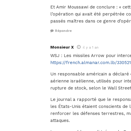
Et Amir Moussawi de conclure : « cett
l’opération qui avait été perpétrée 
passés maîtres dans ce genre d’opéra
Répondre
Monsieur X
il y a 1 an
WSJ : Les missiles Arrow pour interce
https://french.almanar.com.lb/33052
Un responsable américain a déclaré q
aérienne israélienne, utilisés pour int
rupture de stock, selon le Wall Stree
Le journal a rapporté que le respons
les États-Unis étaient conscients de 
renforcer les défenses terrestres, ma
attaques.