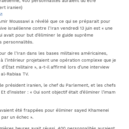
sraélienne, 400 personnalités auraient dû être
rt iranien)
51
 Amir Moussawi a révélé que ce qui se préparait pour
ive israélienne contre l’Iran vendredi 13 juin est « une
ui avait pour but d’éliminer le guide suprême
s personnalités.
ur de l’Iran dans les bases militaires américaines,
 à l’intérieur projetaient une opération complexe que je
’État militaire », a-t-il affirmé lors d’une interview
 al-Rabiaa TV.
le président iranien, le chef du Parlement, et les chefs
 Et d’insister : « Oui sont objectif était d’éliminer l’imam
 avaient été frappées pour éliminer sayed Khamenei
 par un échec ».
emières heures avait réussi, 400 personnalités auraient