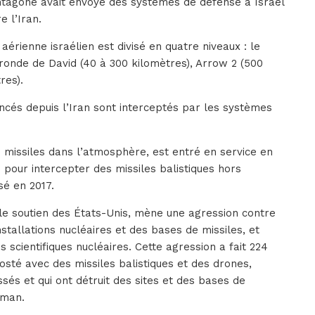
ntagone avait envoyé des systèmes de défense à Israël
e l’Iran.
érienne israélien est divisé en quatre niveaux : le
Fronde de David (40 à 300 kilomètres), Arrow 2 (500
res).
ancés depuis l’Iran sont interceptés par les systèmes
s missiles dans l’atmosphère, est entré en service en
 pour intercepter des missiles balistiques hors
sé en 2017.
 le soutien des États-Unis, mène une agression contre
tallations nucléaires et des bases de missiles, et
s scientifiques nucléaires. Cette agression a fait 224
osté avec des missiles balistiques et des drones,
ssés et qui ont détruit des sites et des bases de
Aman.