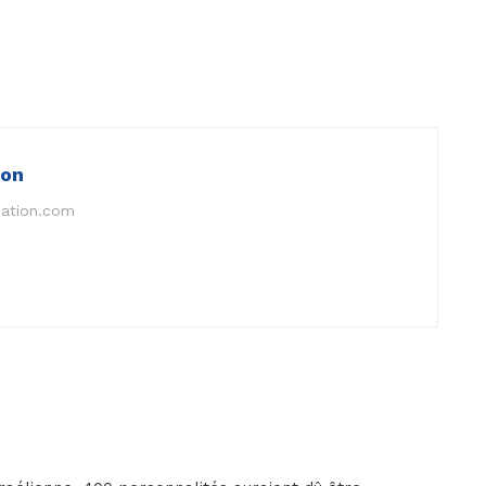
ion
nation.com