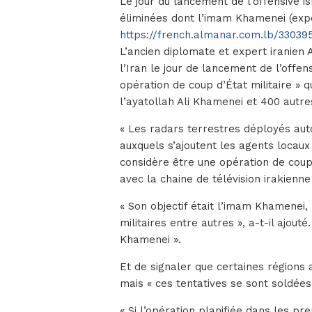
Le jour du lancement de l’offensive i
éliminées dont l’imam Khamenei (expe
https://french.almanar.com.lb/33039
L’ancien diplomate et expert iranien
l’Iran le jour de lancement de l’offens
opération de coup d’État militaire » q
l’ayatollah Ali Khamenei et 400 autre
« Les radars terrestres déployés auto
auxquels s’ajoutent les agents locaux
considère être une opération de coup d
avec la chaine de télévision irakienne
« Son objectif était l’imam Khamenei, 
militaires entre autres », a-t-il ajouté.
Khamenei ».
Et de signaler que certaines régions
mais « ces tentatives se sont soldées
« Si l’opération planifiée dans les pr