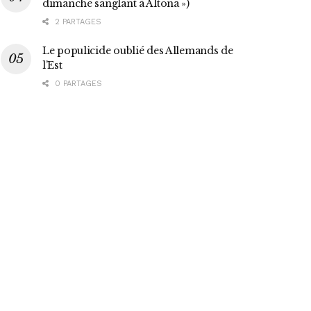
dimanche sanglant à Altona »)
2 PARTAGES
Le populicide oublié des Allemands de
l’Est
0 PARTAGES