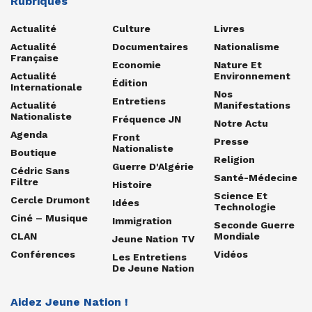
Rubriques
Actualité
Culture
Livres
Actualité
Documentaires
Nationalisme
Française
Economie
Nature Et
Actualité
Environnement
Édition
Internationale
Nos
Entretiens
Actualité
Manifestations
Nationaliste
Fréquence JN
Notre Actu
Agenda
Front
Presse
Nationaliste
Boutique
Religion
Guerre D'Algérie
Cédric Sans
Santé-Médecine
Filtre
Histoire
Science Et
Cercle Drumont
Idées
Technologie
Ciné – Musique
Immigration
Seconde Guerre
CLAN
Mondiale
Jeune Nation TV
Conférences
Vidéos
Les Entretiens
De Jeune Nation
Aidez Jeune Nation !