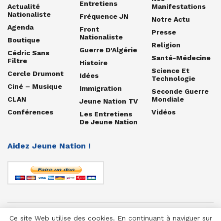
Entretiens
Actualité
Manifestations
Nationaliste
Fréquence JN
Notre Actu
Agenda
Front
Presse
Nationaliste
Boutique
Religion
Guerre D'Algérie
Cédric Sans
Santé-Médecine
Filtre
Histoire
Science Et
Cercle Drumont
Idées
Technologie
Ciné – Musique
Immigration
Seconde Guerre
CLAN
Mondiale
Jeune Nation TV
Conférences
Vidéos
Les Entretiens
De Jeune Nation
Aidez Jeune Nation !
Ce site Web utilise des cookies. En continuant à naviguer sur