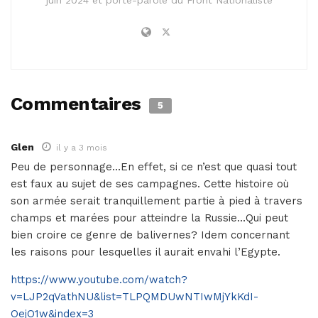
juin 2024 et porte-parole du Front Nationaliste
Commentaires
5
Glen
il y a 3 mois
Peu de personnage…En effet, si ce n’est que quasi tout
est faux au sujet de ses campagnes. Cette histoire où
son armée serait tranquillement partie à pied à travers
champs et marées pour atteindre la Russie…Qui peut
bien croire ce genre de balivernes? Idem concernant
les raisons pour lesquelles il aurait envahi l’Egypte.
https://www.youtube.com/watch?
v=LJP2qVathNU&list=TLPQMDUwNTIwMjYkKdI-
OejO1w&index=3