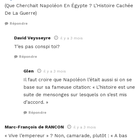
(Que Cherchait Napoléon En Égypte ? L’Histoire Cachée
De La Guerre)
Répondre
David Veysseyre
il y a 3 mois
T’es pas conspi toi?
Répondre
Glen
il y a 3 mois
Il faut croire que Napoléon l’était aussi si on se
base sur sa fameuse citation: « L’histoire est une
suite de mensonges sur lesquels on s’est mis
d’accord. »
Répondre
Marc-François de RANCON
il y a 3 mois
« Vive l’empereur » ? Non, camarade, plutôt : « A bas