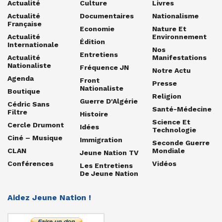
Actualité
Culture
Livres
Actualité
Documentaires
Nationalisme
Française
Economie
Nature Et
Actualité
Environnement
Édition
Internationale
Nos
Entretiens
Actualité
Manifestations
Nationaliste
Fréquence JN
Notre Actu
Agenda
Front
Presse
Nationaliste
Boutique
Religion
Guerre D'Algérie
Cédric Sans
Santé-Médecine
Filtre
Histoire
Science Et
Cercle Drumont
Idées
Technologie
Ciné – Musique
Immigration
Seconde Guerre
CLAN
Mondiale
Jeune Nation TV
Conférences
Vidéos
Les Entretiens
De Jeune Nation
Aidez Jeune Nation !