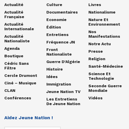
Actualité
Culture
Livres
Actualité
Documentaires
Nationalisme
Française
Economie
Nature Et
Actualité
Environnement
Édition
Internationale
Nos
Entretiens
Actualité
Manifestations
Nationaliste
Fréquence JN
Notre Actu
Agenda
Front
Presse
Nationaliste
Boutique
Religion
Guerre D'Algérie
Cédric Sans
Santé-Médecine
Filtre
Histoire
Science Et
Cercle Drumont
Idées
Technologie
Ciné – Musique
Immigration
Seconde Guerre
CLAN
Mondiale
Jeune Nation TV
Conférences
Vidéos
Les Entretiens
De Jeune Nation
Aidez Jeune Nation !