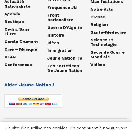
Actualité
Manifestations
Nationaliste
Fréquence JN
Notre Actu
Agenda
Front
Presse
Nationaliste
Boutique
Religion
Guerre D'Algérie
Cédric Sans
Santé-Médecine
Filtre
Histoire
Science Et
Cercle Drumont
Idées
Technologie
Ciné – Musique
Immigration
Seconde Guerre
CLAN
Mondiale
Jeune Nation TV
Conférences
Vidéos
Les Entretiens
De Jeune Nation
Aidez Jeune Nation !
Ce site Web utilise des cookies. En continuant à naviguer sur