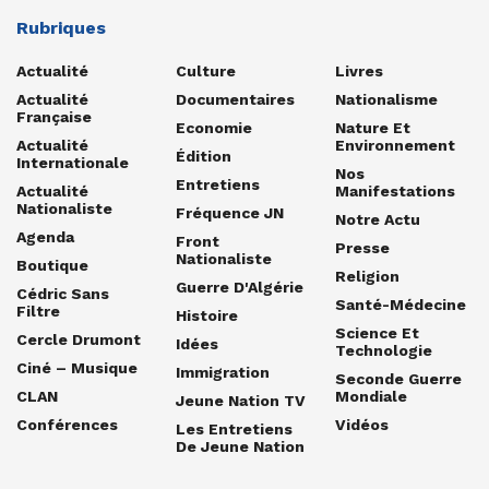
Rubriques
Actualité
Culture
Livres
Actualité
Documentaires
Nationalisme
Française
Economie
Nature Et
Actualité
Environnement
Édition
Internationale
Nos
Entretiens
Actualité
Manifestations
Nationaliste
Fréquence JN
Notre Actu
Agenda
Front
Presse
Nationaliste
Boutique
Religion
Guerre D'Algérie
Cédric Sans
Santé-Médecine
Filtre
Histoire
Science Et
Cercle Drumont
Idées
Technologie
Ciné – Musique
Immigration
Seconde Guerre
CLAN
Mondiale
Jeune Nation TV
Conférences
Vidéos
Les Entretiens
De Jeune Nation