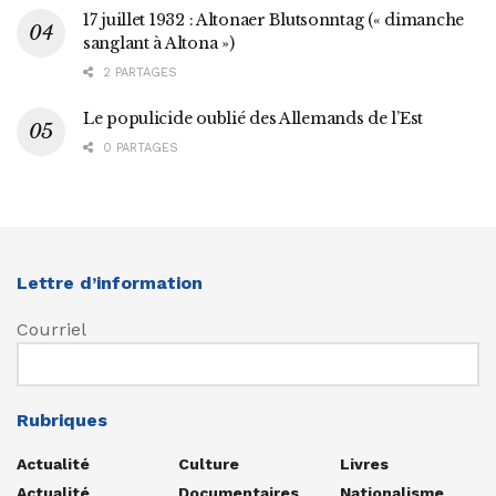
17 juillet 1932 : Altonaer Blutsonntag (« dimanche
sanglant à Altona »)
2 PARTAGES
Le populicide oublié des Allemands de l’Est
0 PARTAGES
Lettre d’information
Courriel
Rubriques
Actualité
Culture
Livres
Actualité
Documentaires
Nationalisme