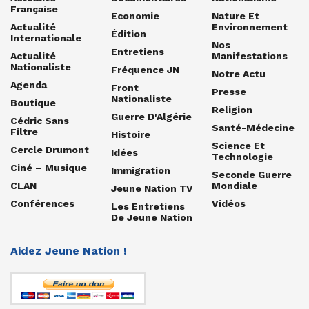
Française
Economie
Nature Et
Actualité
Environnement
Édition
Internationale
Nos
Entretiens
Actualité
Manifestations
Nationaliste
Fréquence JN
Notre Actu
Agenda
Front
Presse
Nationaliste
Boutique
Religion
Guerre D'Algérie
Cédric Sans
Santé-Médecine
Filtre
Histoire
Science Et
Cercle Drumont
Idées
Technologie
Ciné – Musique
Immigration
Seconde Guerre
CLAN
Mondiale
Jeune Nation TV
Conférences
Vidéos
Les Entretiens
De Jeune Nation
Aidez Jeune Nation !