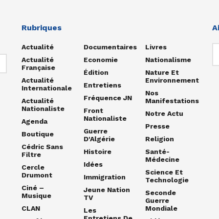
Rubriques
A
Actualité
Documentaires
Livres
Actualité
Economie
Nationalisme
Française
Édition
Nature Et
Actualité
Environnement
Entretiens
Internationale
Nos
Fréquence JN
Actualité
Manifestations
Nationaliste
Front
Notre Actu
Nationaliste
Agenda
Presse
Guerre
Boutique
D'Algérie
Religion
Cédric Sans
Histoire
Santé-
Filtre
Médecine
Idées
Cercle
Science Et
Drumont
Immigration
Technologie
Ciné –
Jeune Nation
Seconde
Musique
TV
Guerre
CLAN
Mondiale
Les
Entretiens De