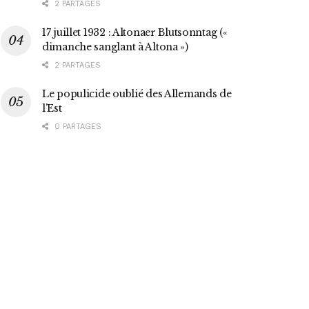
2 PARTAGES
17 juillet 1932 : Altonaer Blutsonntag («
dimanche sanglant à Altona »)
2 PARTAGES
Le populicide oublié des Allemands de
l’Est
0 PARTAGES