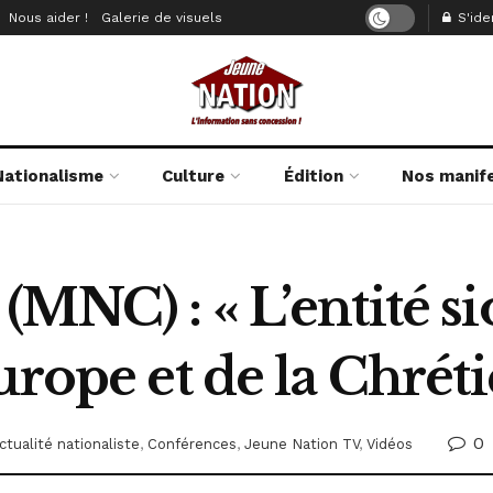
Nous aider !
Galerie de visuels
S'iden
Nationalisme
Culture
Édition
Nos manif
MNC) : « L’entité sio
urope et de la Chréti
0
ctualité nationaliste
,
Conférences
,
Jeune Nation TV
,
Vidéos