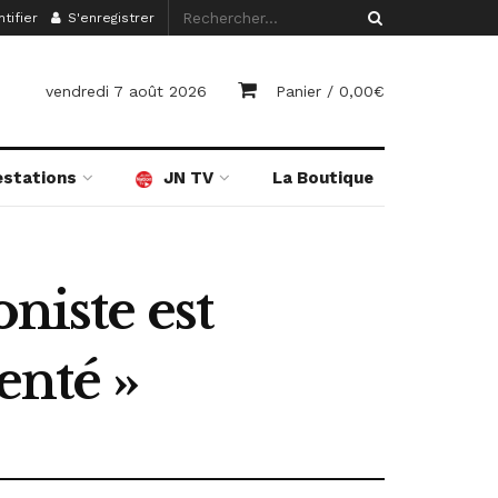
tifier
S'enregistrer
vendredi 7 août 2026
Panier /
0,00
€
estations
JN TV
La Boutique
niste est
enté »