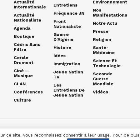
Actualité
Environnement
Entretiens
Internationale
Nos
Fréquence JN
Actualité
Manifestations
Nationaliste
Front
Notre Actu
Nationaliste
Agenda
Presse
Guerre
Boutique
D'Algérie
Religion
Cédric Sans
Histoire
Santé-
Filtre
Médecine
Idées
Cercle
Science Et
Drumont
Immigration
Technologie
Ciné –
Jeune Nation
Seconde
Musique
TV
Guerre
CLAN
Mondiale
Les
Entretiens De
Conférences
Vidéos
Jeune Nation
Culture
sur ce site, vous reconnaissez consentir à leur usage. Pour de plu