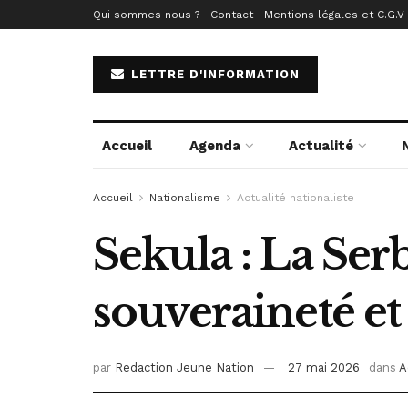
Qui sommes nous ?
Contact
Mentions légales et C.G.V
LETTRE D'INFORMATION
Accueil
Agenda
Actualité
Accueil
Nationalisme
Actualité nationaliste
Sekula : La Serb
souveraineté e
par
Redaction Jeune Nation
27 mai 2026
dans
A