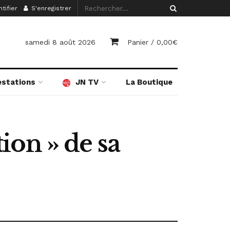
tifier
S'enregistrer
samedi 8 août 2026
Panier /
0,00
€
estations
JN TV
La Boutique
tion » de sa