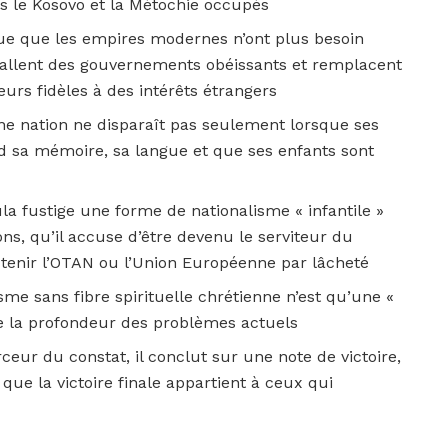
ns le Kosovo et la Métochie occupés
que que les empires modernes n’ont plus besoin
installent des gouvernements obéissants et remplacent
eurs fidèles à des intérêts étrangers
une nation ne disparaît pas seulement lorsque ses
rd sa mémoire, sa langue et que ses enfants sont
ula fustige une forme de nationalisme « infantile »
ns, qu’il accuse d’être devenu le serviteur du
utenir l’OTAN ou l’Union Européenne par lâcheté
lisme sans fibre spirituelle chrétienne n’est qu’une «
e la profondeur des problèmes actuels
eur du constat, il conclut sur une note de victoire,
 que la victoire finale appartient à ceux qui