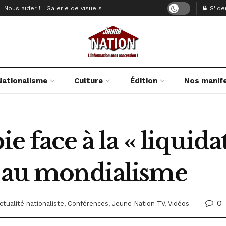
Nous aider !
Galerie de visuels
S'iden
Nationalisme
Culture
Édition
Nos manif
ie face à la « liquida
t au mondialisme
0
ctualité nationaliste
,
Conférences
,
Jeune Nation TV
,
Vidéos