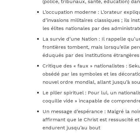
(police, tribunaux, santé, éducation) da
L’occupation moderne : L’orateur expli
d’invasions militaires classiques ; ils 
les élites nationales par des administrat
La survie d’une Nation : Il rappelle qu’
frontières tombent, mais lorsqu’elle pe
éduqués par des institutions étrangères
Critique des « faux » nationalistes : Sek
obsédé par les symboles et les décoratio
nouvel ordre mondial, allant jusqu’à so
Le pilier spirituel : Pour lui, un nationa
coquille vide » incapable de comprendr
Un message d’espérance : Malgré la noirc
affirmant que le Christ est ressuscité et
endurent jusqu’au bout