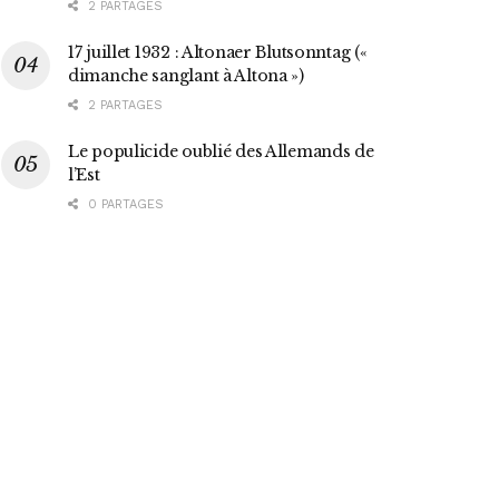
2 PARTAGES
17 juillet 1932 : Altonaer Blutsonntag («
dimanche sanglant à Altona »)
2 PARTAGES
Le populicide oublié des Allemands de
l’Est
0 PARTAGES