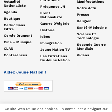
Actualité
Manifestations
Nationaliste
Fréquence JN
Notre Actu
Agenda
Front
Presse
Nationaliste
Boutique
Religion
Guerre D'Algérie
Cédric Sans
Santé-Médecine
Filtre
Histoire
Science Et
Cercle Drumont
Idées
Technologie
Ciné – Musique
Immigration
Seconde Guerre
CLAN
Mondiale
Jeune Nation TV
Conférences
Vidéos
Les Entretiens
De Jeune Nation
Aidez Jeune Nation !
Ce site Web utilise des cookies. En continuant à naviguer sur