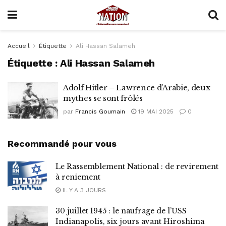
Accueil
Étiquette
Ali Hassan Salameh
Étiquette :
Ali Hassan Salameh
Adolf Hitler – Lawrence d’Arabie, deux
mythes se sont frôlés
par
Francis Goumain
19 MAI 2025
0
Recommandé pour vous
Le Rassemblement National : de revirement
à reniement
IL Y A 3 JOURS
30 juillet 1945 : le naufrage de l’USS
Indianapolis, six jours avant Hiroshima