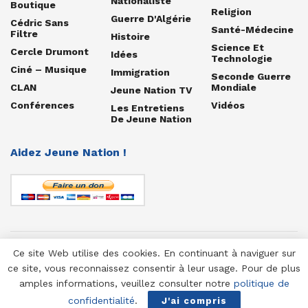
Nationaliste
Boutique
Religion
Guerre D'Algérie
Cédric Sans
Santé-Médecine
Filtre
Histoire
Science Et
Cercle Drumont
Idées
Technologie
Ciné – Musique
Immigration
Seconde Guerre
CLAN
Mondiale
Jeune Nation TV
Conférences
Vidéos
Les Entretiens
De Jeune Nation
Aidez Jeune Nation !
Ce site Web utilise des cookies. En continuant à naviguer sur
© 1958-2025 Jeune Nation
ce site, vous reconnaissez consentir à leur usage. Pour de plus
amples informations, veuillez consulter notre
politique de
confidentialité
.
J'ai compris