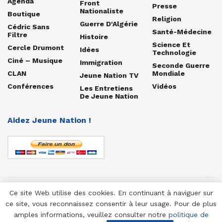
Agenda
Front
Presse
Nationaliste
Boutique
Religion
Guerre D'Algérie
Cédric Sans
Santé-Médecine
Filtre
Histoire
Science Et
Cercle Drumont
Idées
Technologie
Ciné – Musique
Immigration
Seconde Guerre
CLAN
Mondiale
Jeune Nation TV
Conférences
Vidéos
Les Entretiens
De Jeune Nation
Aidez Jeune Nation !
Ce site Web utilise des cookies. En continuant à naviguer sur
© 1958-2025 Jeune Nation
ce site, vous reconnaissez consentir à leur usage. Pour de plus
amples informations, veuillez consulter notre
politique de