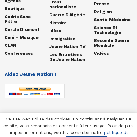
Agenda
Front
Presse
Nationaliste
Boutique
Religion
Guerre D'Algérie
Cédric Sans
Santé-Médecine
Filtre
Histoire
Science Et
Cercle Drumont
Idées
Technologie
Ciné – Musique
Immigration
Seconde Guerre
CLAN
Mondiale
Jeune Nation TV
Conférences
Vidéos
Les Entretiens
De Jeune Nation
Aidez Jeune Nation !
Ce site Web utilise des cookies. En continuant à naviguer sur
© 1958-2025 Jeune Nation
ce site, vous reconnaissez consentir à leur usage. Pour de plus
amples informations, veuillez consulter notre
politique de