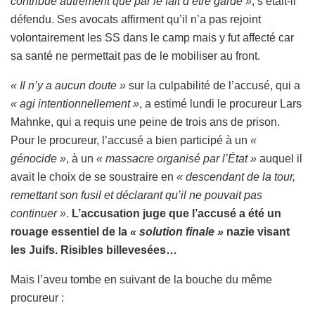
contribué autrement que par le fait d’être garde »
, s’était-il
défendu. Ses avocats affirment qu’il n’a pas rejoint
volontairement les SS dans le camp mais y fut affecté car
sa santé ne permettait pas de le mobiliser au front.
« Il n’y a aucun doute »
sur la culpabilité de l’accusé, qui a
« agi intentionnellement »
, a estimé lundi le procureur Lars
Mahnke, qui a requis une peine de trois ans de prison.
Pour le procureur, l’accusé a bien participé à un
«
génocide »
, à un
« massacre organisé par l’État »
auquel il
avait le choix de se soustraire en
« descendant de la tour,
remettant son fusil et déclarant qu’il ne pouvait pas
continuer »
.
L’accusation juge que l’accusé a été un
rouage essentiel de la
« solution finale »
nazie visant
les Juifs. Risibles billevesées…
Mais l’aveu tombe en suivant de la bouche du même
procureur :