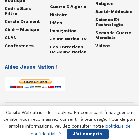
Boutique
Religion
Guerre D'Algérie
Cédric Sans
Santé-Médecine
Filtre
Histoire
Science Et
Cercle Drumont
Idées
Technologie
Ciné – Musique
Immigration
Seconde Guerre
CLAN
Mondiale
Jeune Nation TV
Conférences
Vidéos
Les Entretiens
De Jeune Nation
Aidez Jeune Nation !
Ce site Web utilise des cookies. En continuant à naviguer sur
© 1958-2025 Jeune Nation
ce site, vous reconnaissez consentir à leur usage. Pour de plus
amples informations, veuillez consulter notre
politique de
confidentialité
.
J'ai compris