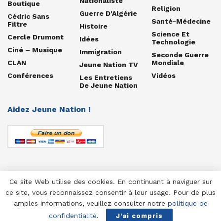
Nationaliste
Boutique
Religion
Guerre D'Algérie
Cédric Sans
Santé-Médecine
Filtre
Histoire
Science Et
Cercle Drumont
Idées
Technologie
Ciné – Musique
Immigration
Seconde Guerre
CLAN
Mondiale
Jeune Nation TV
Conférences
Vidéos
Les Entretiens
De Jeune Nation
Aidez Jeune Nation !
Ce site Web utilise des cookies. En continuant à naviguer sur
© 1958-2025 Jeune Nation
ce site, vous reconnaissez consentir à leur usage. Pour de plus
amples informations, veuillez consulter notre
politique de
confidentialité
.
J'ai compris