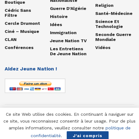
Nationaliste
Boutique
Religion
Guerre D'Algérie
Cédric Sans
Santé-Médecine
Filtre
Histoire
Science Et
Cercle Drumont
Idées
Technologie
Ciné – Musique
Immigration
Seconde Guerre
CLAN
Mondiale
Jeune Nation TV
Conférences
Vidéos
Les Entretiens
De Jeune Nation
Aidez Jeune Nation !
Ce site Web utilise des cookies. En continuant à naviguer sur
© 1958-2025 Jeune Nation
ce site, vous reconnaissez consentir à leur usage. Pour de plus
amples informations, veuillez consulter notre
politique de
confidentialité
.
J'ai compris