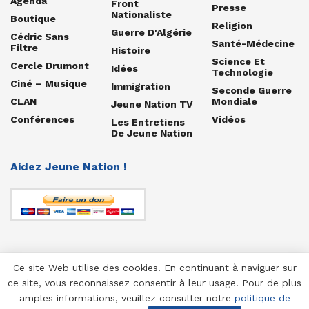
Agenda
Front
Presse
Nationaliste
Boutique
Religion
Guerre D'Algérie
Cédric Sans
Santé-Médecine
Filtre
Histoire
Science Et
Cercle Drumont
Idées
Technologie
Ciné – Musique
Immigration
Seconde Guerre
CLAN
Mondiale
Jeune Nation TV
Conférences
Vidéos
Les Entretiens
De Jeune Nation
Aidez Jeune Nation !
Ce site Web utilise des cookies. En continuant à naviguer sur
© 1958-2025 Jeune Nation
ce site, vous reconnaissez consentir à leur usage. Pour de plus
amples informations, veuillez consulter notre
politique de