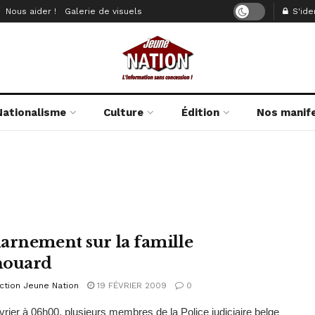
Nous aider !
Galerie de visuels
S'iden
Nationalisme
Culture
Édition
Nos manif
arnement sur la famille
nouard
ction Jeune Nation
19 FÉVRIER 2009
0
vrier à 06h00, plusieurs membres de la Police judiciaire belge