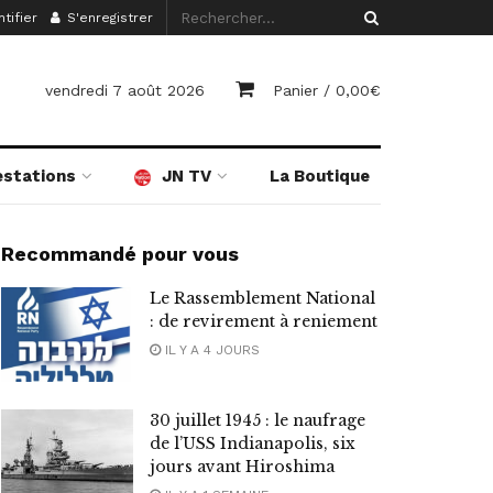
tifier
S'enregistrer
vendredi 7 août 2026
Panier /
0,00
€
estations
JN TV
La Boutique
Recommandé pour vous
Le Rassemblement National
: de revirement à reniement
IL Y A 4 JOURS
30 juillet 1945 : le naufrage
de l’USS Indianapolis, six
jours avant Hiroshima