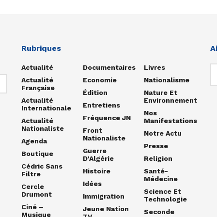
Rubriques
A
Actualité
Documentaires
Livres
Actualité
Economie
Nationalisme
Française
Édition
Nature Et
Actualité
Environnement
Entretiens
Internationale
Nos
Fréquence JN
Actualité
Manifestations
Nationaliste
Front
Notre Actu
Nationaliste
Agenda
Presse
Guerre
Boutique
D'Algérie
Religion
Cédric Sans
Histoire
Santé-
Filtre
Médecine
Idées
Cercle
Science Et
Drumont
Immigration
Technologie
Ciné –
Jeune Nation
Seconde
Musique
TV