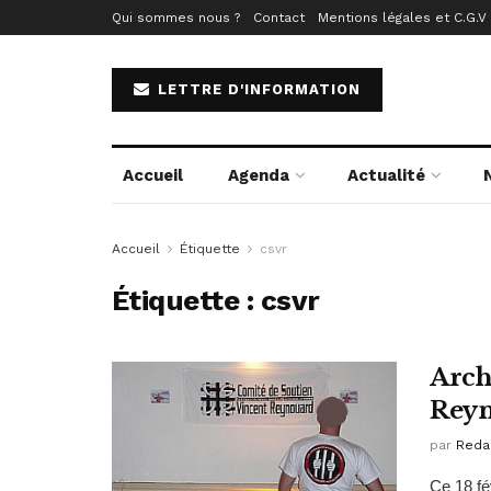
Qui sommes nous ?
Contact
Mentions légales et C.G.V
LETTRE D'INFORMATION
Accueil
Agenda
Actualité
Accueil
Étiquette
csvr
Étiquette :
csvr
Arch
Rey
par
Reda
Ce 18 fé