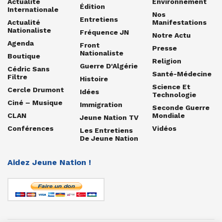
Actualité
Environnement
Édition
Internationale
Nos
Entretiens
Actualité
Manifestations
Nationaliste
Fréquence JN
Notre Actu
Agenda
Front
Presse
Nationaliste
Boutique
Religion
Guerre D'Algérie
Cédric Sans
Santé-Médecine
Filtre
Histoire
Science Et
Cercle Drumont
Idées
Technologie
Ciné – Musique
Immigration
Seconde Guerre
CLAN
Mondiale
Jeune Nation TV
Conférences
Vidéos
Les Entretiens
De Jeune Nation
Aidez Jeune Nation !