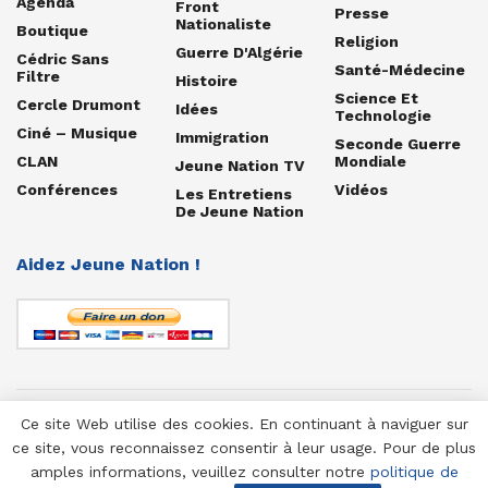
Agenda
Front
Presse
Nationaliste
Boutique
Religion
Guerre D'Algérie
Cédric Sans
Santé-Médecine
Filtre
Histoire
Science Et
Cercle Drumont
Idées
Technologie
Ciné – Musique
Immigration
Seconde Guerre
CLAN
Mondiale
Jeune Nation TV
Conférences
Vidéos
Les Entretiens
De Jeune Nation
Aidez Jeune Nation !
Ce site Web utilise des cookies. En continuant à naviguer sur
© 1958-2025 Jeune Nation
ce site, vous reconnaissez consentir à leur usage. Pour de plus
amples informations, veuillez consulter notre
politique de