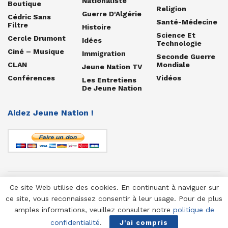
Nationaliste
Boutique
Religion
Guerre D'Algérie
Cédric Sans
Santé-Médecine
Filtre
Histoire
Science Et
Cercle Drumont
Idées
Technologie
Ciné – Musique
Immigration
Seconde Guerre
CLAN
Mondiale
Jeune Nation TV
Conférences
Vidéos
Les Entretiens
De Jeune Nation
Aidez Jeune Nation !
Ce site Web utilise des cookies. En continuant à naviguer sur
© 1958-2025 Jeune Nation
ce site, vous reconnaissez consentir à leur usage. Pour de plus
amples informations, veuillez consulter notre
politique de
confidentialité
.
J'ai compris