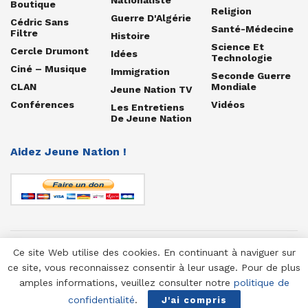
Boutique
Religion
Guerre D'Algérie
Cédric Sans
Santé-Médecine
Filtre
Histoire
Science Et
Cercle Drumont
Idées
Technologie
Ciné – Musique
Immigration
Seconde Guerre
CLAN
Mondiale
Jeune Nation TV
Conférences
Vidéos
Les Entretiens
De Jeune Nation
Aidez Jeune Nation !
Ce site Web utilise des cookies. En continuant à naviguer sur
© 1958-2025 Jeune Nation
ce site, vous reconnaissez consentir à leur usage. Pour de plus
amples informations, veuillez consulter notre
politique de
confidentialité
.
J'ai compris