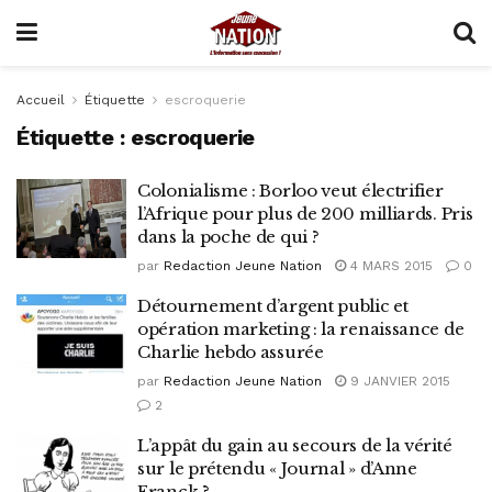
Accueil
Étiquette
escroquerie
Étiquette :
escroquerie
Colonialisme : Borloo veut électrifier
l’Afrique pour plus de 200 milliards. Pris
dans la poche de qui ?
par
Redaction Jeune Nation
4 MARS 2015
0
Détournement d’argent public et
opération marketing : la renaissance de
Charlie hebdo assurée
par
Redaction Jeune Nation
9 JANVIER 2015
2
L’appât du gain au secours de la vérité
sur le prétendu « Journal » d’Anne
Franck ?