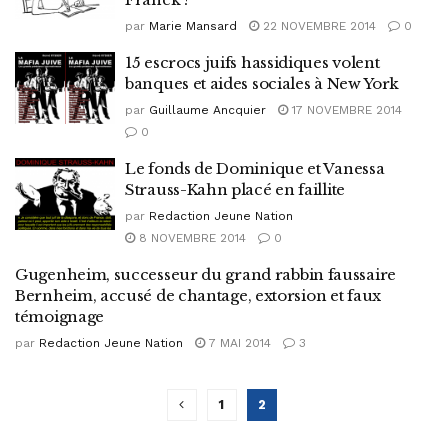
par
Marie Mansard
22 NOVEMBRE 2014
0
15 escrocs juifs hassidiques volent
banques et aides sociales à New York
par
Guillaume Ancquier
17 NOVEMBRE 2014
0
Le fonds de Dominique et Vanessa
Strauss-Kahn placé en faillite
par
Redaction Jeune Nation
8 NOVEMBRE 2014
0
Gugenheim, successeur du grand rabbin faussaire
Bernheim, accusé de chantage, extorsion et faux
témoignage
par
Redaction Jeune Nation
7 MAI 2014
3
1
2