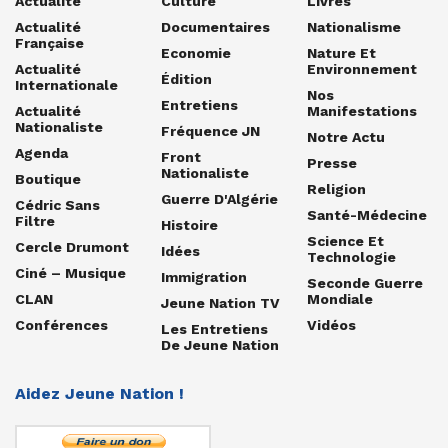
Actualité
Culture
Livres
Actualité
Documentaires
Nationalisme
Française
Economie
Nature Et
Actualité
Environnement
Édition
Internationale
Nos
Entretiens
Actualité
Manifestations
Nationaliste
Fréquence JN
Notre Actu
Agenda
Front
Presse
Nationaliste
Boutique
Religion
Guerre D'Algérie
Cédric Sans
Santé-Médecine
Filtre
Histoire
Science Et
Cercle Drumont
Idées
Technologie
Ciné – Musique
Immigration
Seconde Guerre
CLAN
Mondiale
Jeune Nation TV
Conférences
Vidéos
Les Entretiens
De Jeune Nation
Aidez Jeune Nation !