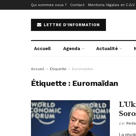
Qui sommes nous ?
Contact
Mentions légales et C.G.V
LETTRE D'INFORMATION
Accueil
Agenda
Actualité
Accueil
Étiquette
Euromaïdan
Étiquette :
Euromaïdan
L’Ukr
Soro
par
Reda
La révol