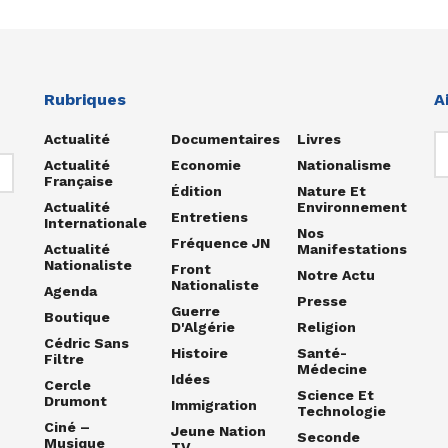
Rubriques
A
Actualité
Documentaires
Livres
Actualité
Economie
Nationalisme
Française
Édition
Nature Et
Actualité
Environnement
Entretiens
Internationale
Nos
Fréquence JN
Actualité
Manifestations
Nationaliste
Front
Notre Actu
Nationaliste
Agenda
Presse
Guerre
Boutique
D'Algérie
Religion
Cédric Sans
Histoire
Santé-
Filtre
Médecine
Idées
Cercle
Science Et
Drumont
Immigration
Technologie
Ciné –
Jeune Nation
Seconde
Musique
TV