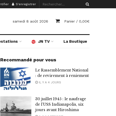
tifier
S'enregistrer
samedi 8 août 2026
Panier /
0,00
€
estations
JN TV
La Boutique
Recommandé pour vous
Le Rassemblement National
: de revirement à reniement
IL Y A 4 JOURS
30 juillet 1945 : le naufrage
de l’USS Indianapolis, six
jours avant Hiroshima