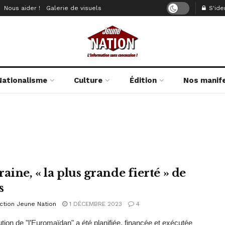
Nous aider !
Galerie de visuels
S'iden
Nationalisme
Culture
Édition
Nos manif
aine, « la plus grande fierté » de
s
ction Jeune Nation
1 DÉCEMBRE 2023
4
ution de "l’Euromaïdan" a été planifiée, financée et exécutée