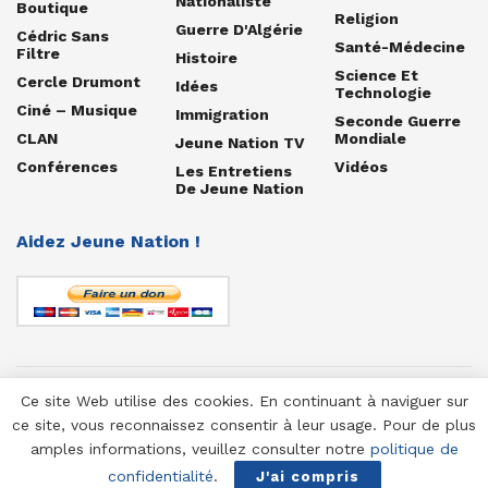
Nationaliste
Boutique
Religion
Guerre D'Algérie
Cédric Sans
Santé-Médecine
Filtre
Histoire
Science Et
Cercle Drumont
Idées
Technologie
Ciné – Musique
Immigration
Seconde Guerre
CLAN
Mondiale
Jeune Nation TV
Conférences
Vidéos
Les Entretiens
De Jeune Nation
Aidez Jeune Nation !
Ce site Web utilise des cookies. En continuant à naviguer sur
© 1958-2025 Jeune Nation
ce site, vous reconnaissez consentir à leur usage. Pour de plus
amples informations, veuillez consulter notre
politique de
confidentialité
.
J'ai compris