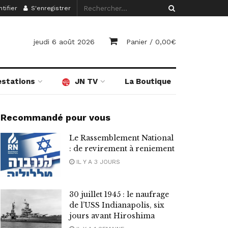
tifier
S'enregistrer
jeudi 6 août 2026
Panier /
0,00
€
estations
JN TV
La Boutique
Recommandé pour vous
Le Rassemblement National
: de revirement à reniement
IL Y A 3 JOURS
30 juillet 1945 : le naufrage
de l’USS Indianapolis, six
jours avant Hiroshima