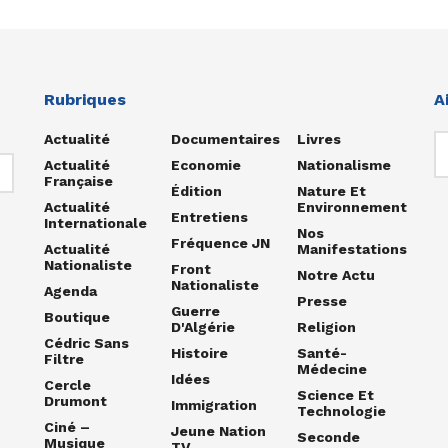
Rubriques
A
Actualité
Documentaires
Livres
Actualité
Economie
Nationalisme
Française
Édition
Nature Et
Actualité
Environnement
Entretiens
Internationale
Nos
Fréquence JN
Actualité
Manifestations
Nationaliste
Front
Notre Actu
Nationaliste
Agenda
Presse
Guerre
Boutique
D'Algérie
Religion
Cédric Sans
Histoire
Santé-
Filtre
Médecine
Idées
Cercle
Science Et
Drumont
Immigration
Technologie
Ciné –
Jeune Nation
Seconde
Musique
TV