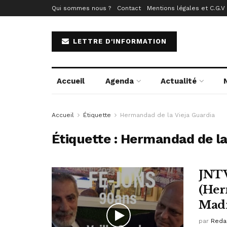
Qui sommes nous ?
Contact
Mentions légales et C.G.V
LETTRE D'INFORMATION
Accueil
Agenda
Actualité
Accueil
Étiquette
Hermandad de la Vieja Guardia
Étiquette :
Hermandad de la 
JNTV
(Her
Mad
par
Reda