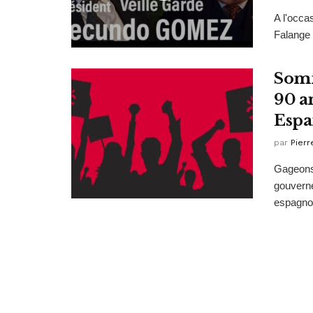
A l'occa
Falange 
Somm
90 a
Espa
par
Pierr
Gageons 
gouverne
espagnol