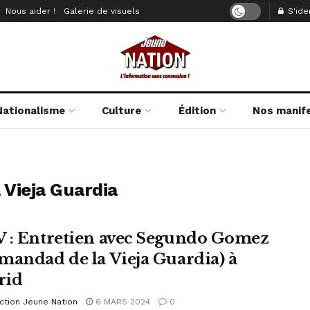
Nous aider !
Galerie de visuels
S'iden
Nationalisme
Culture
Édition
Nos manif
Vieja Guardia
 : Entretien avec Segundo Gomez
mandad de la Vieja Guardia) à
rid
ction Jeune Nation
6 MARS 2024
0