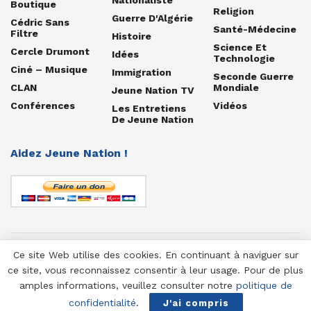
Boutique
Religion
Guerre D'Algérie
Cédric Sans
Santé-Médecine
Filtre
Histoire
Science Et
Cercle Drumont
Idées
Technologie
Ciné – Musique
Immigration
Seconde Guerre
CLAN
Mondiale
Jeune Nation TV
Conférences
Vidéos
Les Entretiens
De Jeune Nation
Aidez Jeune Nation !
Ce site Web utilise des cookies. En continuant à naviguer sur
© 1958-2025 Jeune Nation
ce site, vous reconnaissez consentir à leur usage. Pour de plus
amples informations, veuillez consulter notre
politique de
confidentialité
.
J'ai compris