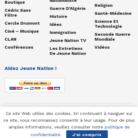
Nationaliste
Boutique
Religion
Guerre D'Algérie
Cédric Sans
Santé-Médecine
Filtre
Histoire
Science Et
Cercle Drumont
Idées
Technologie
Ciné – Musique
Immigration
Seconde Guerre
CLAN
Mondiale
Jeune Nation TV
Conférences
Vidéos
Les Entretiens
De Jeune Nation
Aidez Jeune Nation !
Ce site Web utilise des cookies. En continuant à naviguer sur
© 1958-2025 Jeune Nation
ce site, vous reconnaissez consentir à leur usage. Pour de plus
amples informations, veuillez consulter notre
politique de
confidentialité
.
J'ai compris