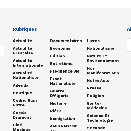
Rubriques
A
Actualité
Documentaires
Livres
Actualité
Economie
Nationalisme
Française
Édition
Nature Et
Actualité
Environnement
Entretiens
Internationale
Nos
Fréquence JN
Actualité
Manifestations
Nationaliste
Front
Notre Actu
Nationaliste
Agenda
Presse
Guerre
Boutique
D'Algérie
Religion
Cédric Sans
Histoire
Santé-
Filtre
Médecine
Idées
Cercle
Science Et
Drumont
Immigration
Technologie
Ciné –
Jeune Nation
Seconde
Musique
TV