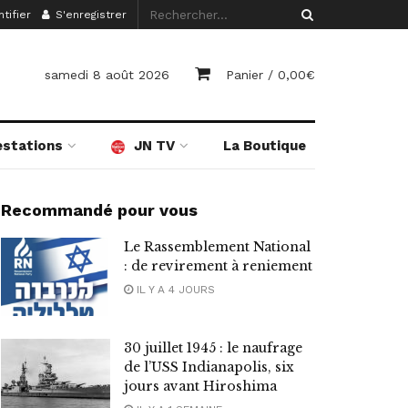
tifier
S'enregistrer
samedi 8 août 2026
Panier /
0,00
€
estations
JN TV
La Boutique
Recommandé pour vous
Le Rassemblement National
: de revirement à reniement
IL Y A 4 JOURS
30 juillet 1945 : le naufrage
de l’USS Indianapolis, six
jours avant Hiroshima