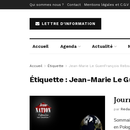
Qui sommes nous ?
Contact
Mentions légales et C.G.V
LETTRE D'INFORMATION
Accueil
Agenda
Actualité
Accueil
Étiquette
Jean-Marie Le GuenFrançois Reb
Étiquette :
Jean-Marie Le 
Jour
par
Reda
Sommai
en Polo