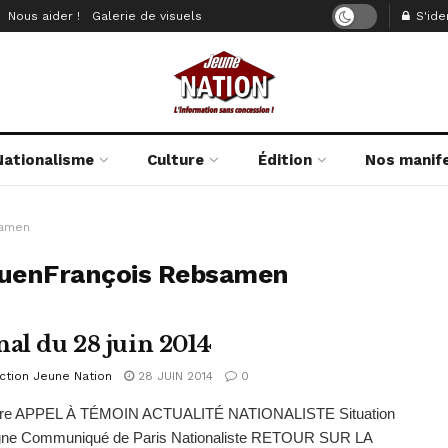
Nous aider !
Galerie de visuels
S'iden
Nationalisme
Culture
Édition
Nos manif
samen
GuenFrançois Rebsamen
nal du 28 juin 2014
ction Jeune Nation
28 JUIN 2014
0
re APPEL À TÉMOIN ACTUALITÉ NATIONALISTE Situation
gne Communiqué de Paris Nationaliste RETOUR SUR LA