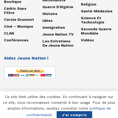
Boutique
Religion
Guerre D'Algérie
Cédric Sans
Santé-Médecine
Filtre
Histoire
Science Et
Cercle Drumont
Idées
Technologie
Ciné – Musique
Immigration
Seconde Guerre
CLAN
Mondiale
Jeune Nation TV
Conférences
Vidéos
Les Entretiens
De Jeune Nation
Aidez Jeune Nation !
Ce site Web utilise des cookies. En continuant à naviguer sur
© 1958-2025 Jeune Nation
ce site, vous reconnaissez consentir à leur usage. Pour de plus
amples informations, veuillez consulter notre
politique de
confidentialité
.
J'ai compris