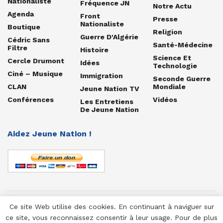
Nationaliste
Fréquence JN
Notre Actu
Agenda
Front
Presse
Nationaliste
Boutique
Religion
Guerre D'Algérie
Cédric Sans
Santé-Médecine
Filtre
Histoire
Science Et
Cercle Drumont
Idées
Technologie
Ciné – Musique
Immigration
Seconde Guerre
CLAN
Mondiale
Jeune Nation TV
Conférences
Vidéos
Les Entretiens
De Jeune Nation
Aidez Jeune Nation !
Ce site Web utilise des cookies. En continuant à naviguer sur
© 1958-2025 Jeune Nation
ce site, vous reconnaissez consentir à leur usage. Pour de plus