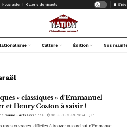
Nous aider !
Galerie de visuels
S'iden
Nationalisme
Culture
Édition
Nos manif
sraël
ques « classiques » d’Emmanuel
r et Henry Coston à saisir !
e Sanial - Arts Enracinés
30 SEPTEMBRE 2024
1
 rares ouvrages, difficiles à trouver aujourd'hui, d'Emmanuel