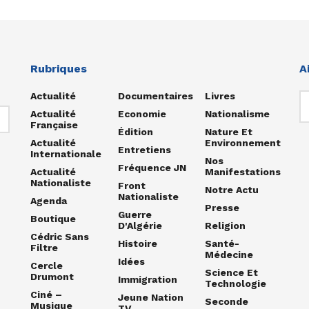
Rubriques
A
Actualité
Documentaires
Livres
Actualité
Economie
Nationalisme
Française
Édition
Nature Et
Actualité
Environnement
Entretiens
Internationale
Nos
Fréquence JN
Actualité
Manifestations
Nationaliste
Front
Notre Actu
Nationaliste
Agenda
Presse
Guerre
Boutique
D'Algérie
Religion
Cédric Sans
Histoire
Santé-
Filtre
Médecine
Idées
Cercle
Science Et
Drumont
Immigration
Technologie
Ciné –
Jeune Nation
Seconde
Musique
TV