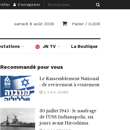
tifier
S'enregistrer
samedi 8 août 2026
Panier /
0,00
€
estations
JN TV
La Boutique
Recommandé pour vous
Le Rassemblement National
: de revirement à reniement
IL Y A 5 JOURS
30 juillet 1945 : le naufrage
de l’USS Indianapolis, six
jours avant Hiroshima