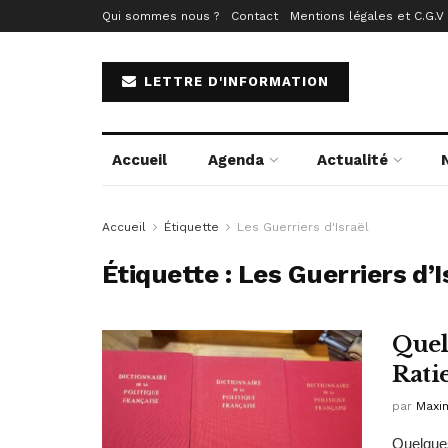
Qui sommes nous ?
Contact
Mentions légales et C.G.V
LETTRE D'INFORMATION
Accueil
Agenda
Actualité
Accueil
Étiquette
Les Guerriers d'Israël
Étiquette :
Les Guerriers d’I
Quel
Ratie
par
Maxim
Quelques