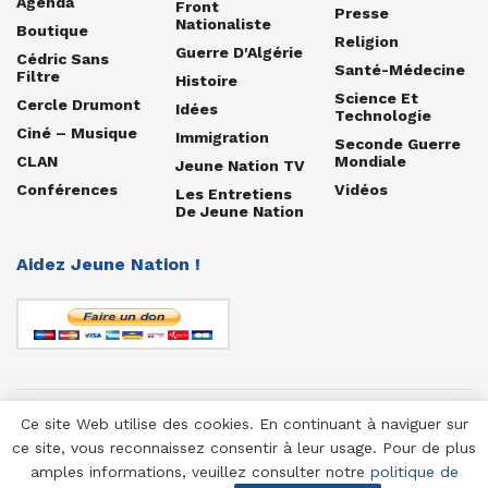
Agenda
Front
Presse
Nationaliste
Boutique
Religion
Guerre D'Algérie
Cédric Sans
Santé-Médecine
Filtre
Histoire
Science Et
Cercle Drumont
Idées
Technologie
Ciné – Musique
Immigration
Seconde Guerre
CLAN
Mondiale
Jeune Nation TV
Conférences
Vidéos
Les Entretiens
De Jeune Nation
Aidez Jeune Nation !
Ce site Web utilise des cookies. En continuant à naviguer sur
© 1958-2025 Jeune Nation
ce site, vous reconnaissez consentir à leur usage. Pour de plus
amples informations, veuillez consulter notre
politique de