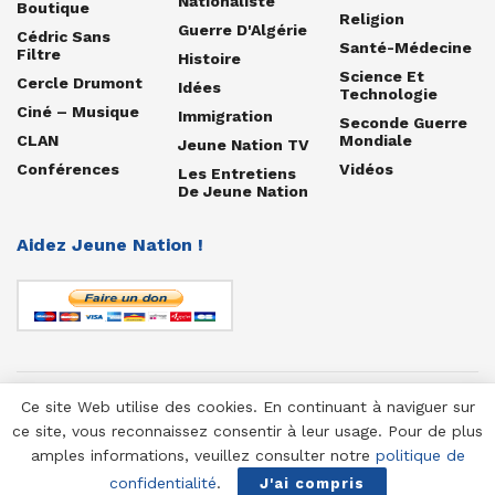
Nationaliste
Boutique
Religion
Guerre D'Algérie
Cédric Sans
Santé-Médecine
Filtre
Histoire
Science Et
Cercle Drumont
Idées
Technologie
Ciné – Musique
Immigration
Seconde Guerre
CLAN
Mondiale
Jeune Nation TV
Conférences
Vidéos
Les Entretiens
De Jeune Nation
Aidez Jeune Nation !
Ce site Web utilise des cookies. En continuant à naviguer sur
© 1958-2025 Jeune Nation
ce site, vous reconnaissez consentir à leur usage. Pour de plus
amples informations, veuillez consulter notre
politique de
confidentialité
.
J'ai compris