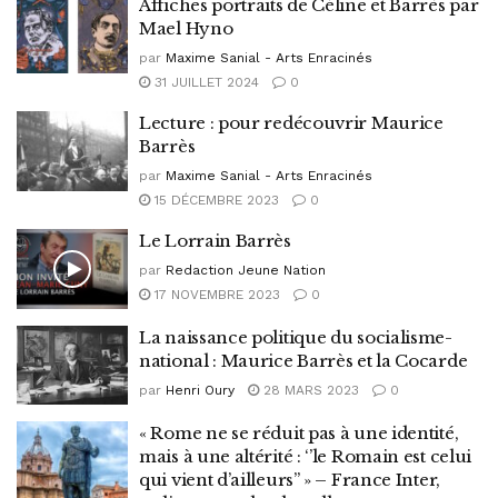
Affiches portraits de Céline et Barrès par
Mael Hyno
par
Maxime Sanial - Arts Enracinés
31 JUILLET 2024
0
Lecture : pour redécouvrir Maurice
Barrès
par
Maxime Sanial - Arts Enracinés
15 DÉCEMBRE 2023
0
Le Lorrain Barrès
par
Redaction Jeune Nation
17 NOVEMBRE 2023
0
La naissance politique du socialisme-
national : Maurice Barrès et la Cocarde
par
Henri Oury
28 MARS 2023
0
« Rome ne se réduit pas à une identité,
mais à une altérité : ‘’le Romain est celui
qui vient d’ailleurs’’ » – France Inter,