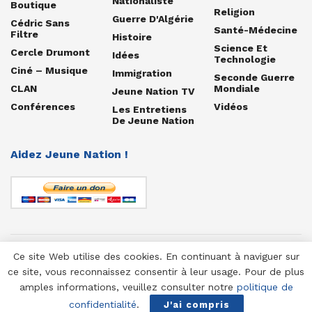
Nationaliste
Boutique
Religion
Guerre D'Algérie
Cédric Sans
Santé-Médecine
Filtre
Histoire
Science Et
Cercle Drumont
Idées
Technologie
Ciné – Musique
Immigration
Seconde Guerre
CLAN
Mondiale
Jeune Nation TV
Conférences
Vidéos
Les Entretiens
De Jeune Nation
Aidez Jeune Nation !
Ce site Web utilise des cookies. En continuant à naviguer sur
© 1958-2025 Jeune Nation
ce site, vous reconnaissez consentir à leur usage. Pour de plus
amples informations, veuillez consulter notre
politique de
confidentialité
.
J'ai compris