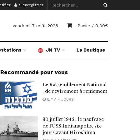
tifier
S'enregistrer
vendredi 7 août 2026
Panier /
0,00
€
estations
JN TV
La Boutique
Recommandé pour vous
Le Rassemblement National
: de revirement à reniement
IL Y A 4 JOURS
30 juillet 1945 : le naufrage
de l’USS Indianapolis, six
jours avant Hiroshima