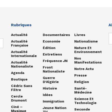
Rubriques
A
Actualité
Documentaires
Livres
Actualité
Economie
Nationalisme
Française
Édition
Nature Et
Actualité
Environnement
Entretiens
Internationale
Nos
Fréquence JN
Actualité
Manifestations
Nationaliste
Front
Notre Actu
Nationaliste
Agenda
Presse
Guerre
Boutique
D'Algérie
Religion
Cédric Sans
Histoire
Santé-
Filtre
Médecine
Idées
Cercle
Science Et
Drumont
Immigration
Technologie
Ciné –
Jeune Nation
Seconde
Musique
TV