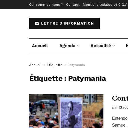
Qui sommes nous ?
Contact
Mentions légales et C.G.V
LETTRE D'INFORMATION
Accueil
Agenda
Actualité
Accueil
Étiquette
Patymania
Étiquette :
Patymania
Cont
par
Clau
Entendon
Samuel P