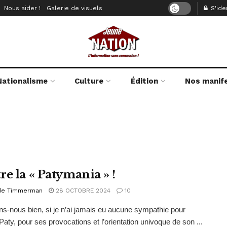
Nous aider !
Galerie de visuels
S'iden
Nationalisme
Culture
Édition
Nos manif
re la « Patymania » !
de Timmerman
28 OCTOBRE 2024
10
s-nous bien, si je n’ai jamais eu aucune sympathie pour
aty, pour ses provocations et l’orientation univoque de son ...