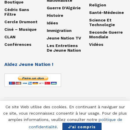
Nationaliste
Boutique
Religion
Guerre D'Algérie
Cédric Sans
Santé-Médecine
Filtre
Histoire
Science Et
Cercle Drumont
Idées
Technologie
Ciné – Musique
Immigration
Seconde Guerre
CLAN
Mondiale
Jeune Nation TV
Conférences
Vidéos
Les Entretiens
De Jeune Nation
Aidez Jeune Nation !
Ce site Web utilise des cookies. En continuant à naviguer sur
© 1958-2025 Jeune Nation
ce site, vous reconnaissez consentir à leur usage. Pour de plus
amples informations, veuillez consulter notre
politique de
confidentialité
.
J'ai compris