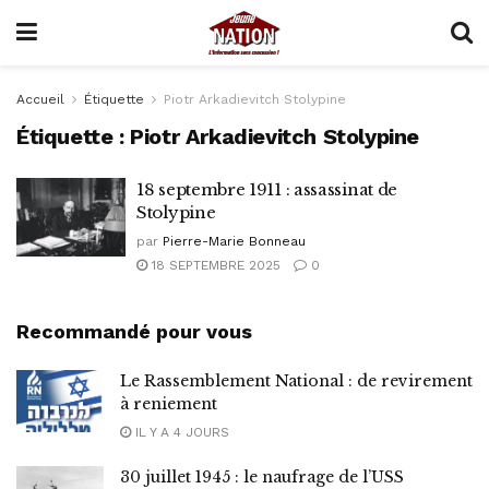
Accueil
Étiquette
Piotr Arkadievitch Stolypine
Étiquette :
Piotr Arkadievitch Stolypine
18 septembre 1911 : assassinat de
Stolypine
par
Pierre-Marie Bonneau
18 SEPTEMBRE 2025
0
Recommandé pour vous
Le Rassemblement National : de revirement
à reniement
IL Y A 4 JOURS
30 juillet 1945 : le naufrage de l’USS