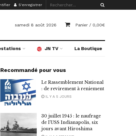
tifier
S'enregistrer
samedi 8 août 2026
Panier /
0,00
€
estations
JN TV
La Boutique
Recommandé pour vous
Le Rassemblement National
: de revirement à reniement
IL Y A 5 JOURS
30 juillet 1945 : le naufrage
de l’USS Indianapolis, six
jours avant Hiroshima