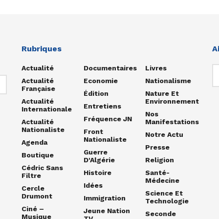
Rubriques
A
Actualité
Documentaires
Livres
Actualité
Economie
Nationalisme
Française
Édition
Nature Et
Actualité
Environnement
Entretiens
Internationale
Nos
Fréquence JN
Actualité
Manifestations
Nationaliste
Front
Notre Actu
Nationaliste
Agenda
Presse
Guerre
Boutique
D'Algérie
Religion
Cédric Sans
Histoire
Santé-
Filtre
Médecine
Idées
Cercle
Science Et
Drumont
Immigration
Technologie
Ciné –
Jeune Nation
Seconde
Musique
TV