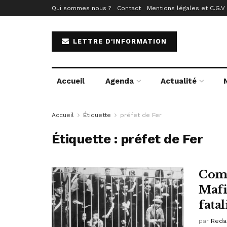
Qui sommes nous ?
Contact
Mentions légales et C.G.V
LETTRE D'INFORMATION
Accueil
Agenda
Actualité
Accueil
Étiquette
préfet de Fer
Étiquette :
préfet de Fer
Comm
Mafi
fatal
par
Reda