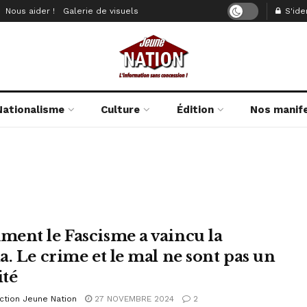
Nous aider !
Galerie de visuels
S'iden
Nationalisme
Culture
Édition
Nos manif
ent le Fascisme a vaincu la
a. Le crime et le mal ne sont pas un
ité
ction Jeune Nation
27 NOVEMBRE 2024
2