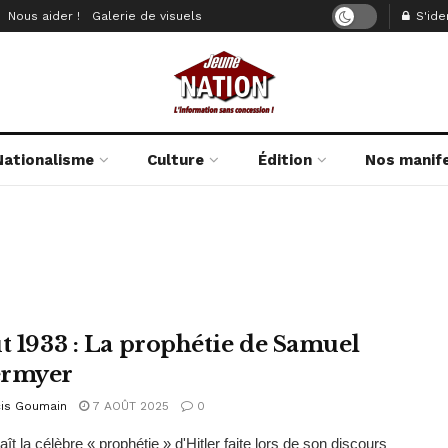
Nous aider !
Galerie de visuels
S'iden
Nationalisme
Culture
Édition
Nos manif
ût 1933 : La prophétie de Samuel
ermyer
cis Goumain
7 AOÛT 2025
0
ît la célèbre « prophétie » d'Hitler faite lors de son discours