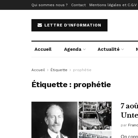
Qui sommes nous ?
Contact
Mentions légales et C.G.V
LETTRE D'INFORMATION
Accueil
Agenda
Actualité
Accueil
Étiquette
prophétie
Étiquette :
prophétie
7 ao
Unt
par
Fran
On conna