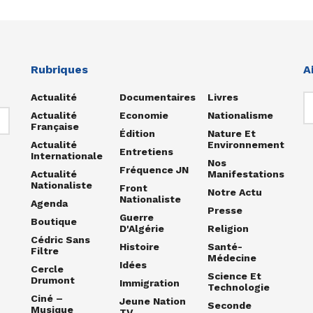
Rubriques
A
Actualité
Documentaires
Livres
Actualité
Economie
Nationalisme
Française
Édition
Nature Et
Actualité
Environnement
Entretiens
Internationale
Nos
Fréquence JN
Actualité
Manifestations
Nationaliste
Front
Notre Actu
Nationaliste
Agenda
Presse
Guerre
Boutique
D'Algérie
Religion
Cédric Sans
Histoire
Santé-
Filtre
Médecine
Idées
Cercle
Science Et
Drumont
Immigration
Technologie
Ciné –
Jeune Nation
Seconde
Musique
TV