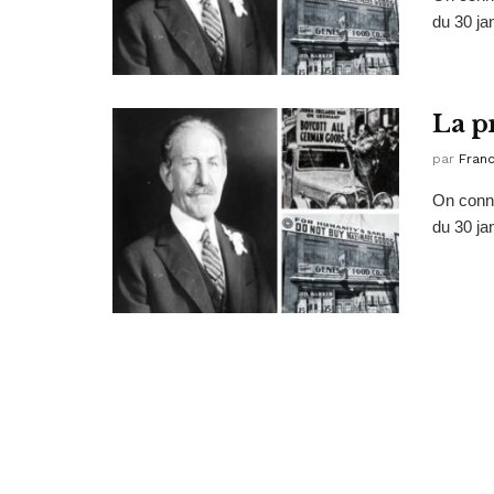
du 30 ja
La p
par
Fran
On conna
du 30 ja