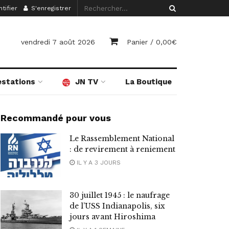
tifier
S'enregistrer
vendredi 7 août 2026
Panier /
0,00
€
estations
JN TV
La Boutique
Recommandé pour vous
Le Rassemblement National
: de revirement à reniement
IL Y A 3 JOURS
30 juillet 1945 : le naufrage
de l’USS Indianapolis, six
jours avant Hiroshima